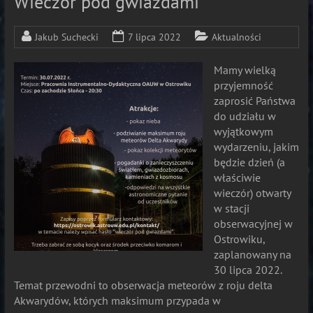
Wieczór pod gwiazdami
Jakub Suchecki
7 lipca 2022
Aktualności
Mamy wielką
przyjemność
zaprosić Państwa
do udziału w
wyjątkowym
wydarzeniu, jakim
będzie dzień (a
właściwie
wieczór) otwarty
w stacji
obserwacyjnej w
Ostrowiku,
zaplanowany na
30 lipca 2022.
Temat przewodni to obserwacja meteorów z roju delta
Akwarydów, których maksimum przypada w